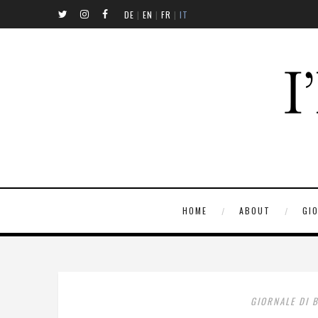
DE
|
EN
|
FR
|
IT
HOME
ABOUT
GI
GIORNALE DI 