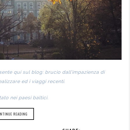
ente qui sul blog: brucio dall’impazienza di
ealizzare ed i viaggi recenti.
ato nei paesi baltici.
NTINUE READING