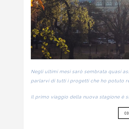
Negli ultimi mesi sarò sembrata quasi ass
parlarvi di tutti i progetti che ho potuto r
Il primo viaggio della nuova stagione è st
CO