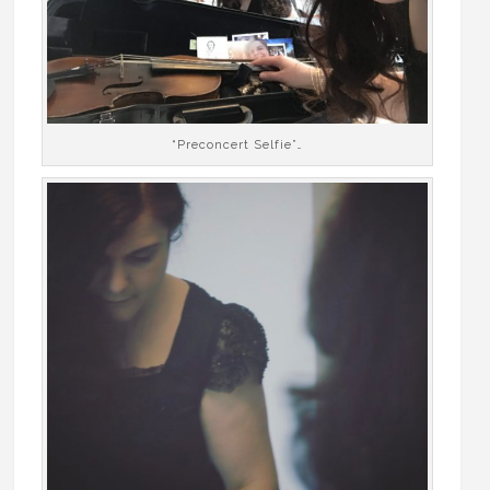
“Preconcert Selfie”…