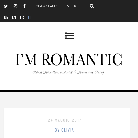
DE
|
EN
|
FR
|
IT
24 MAGGIO 2017
BY OLIVIA